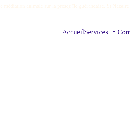
e médiation animale sur la presqu'île guérandaise, St Nazaire 
Accueil
Services
Com