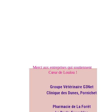
Merci aux entreprises qui soutiennent 
Cœur de Loulou !
Groupe Vétérinaire G3Net
Clinique des Dunes, Pornichet
Pharmacie de La Forêt