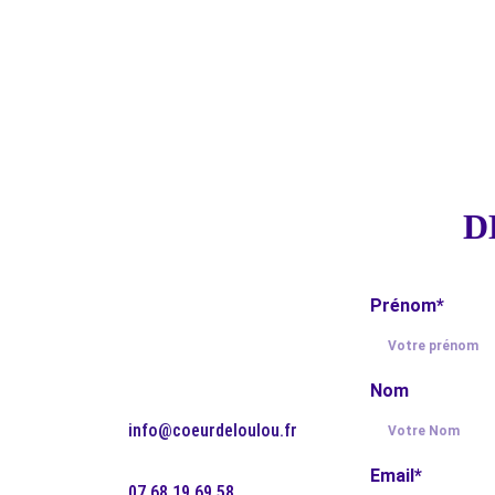
D
Prénom*
Nom
info@coeurdeloulou.fr
Email*
07.68.19.69.58